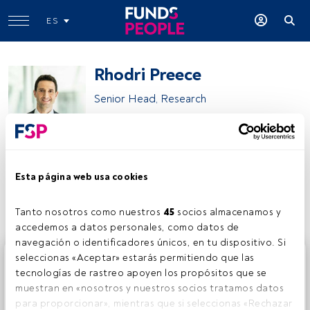
ES
Rhodri Preece
Senior Head, Research
CFA Institute
Esta página web usa cookies
Compartir:
Tanto nosotros como nuestros 
45
 socios almacenamos y 
accedemos a datos personales, como datos de 
navegación o identificadores únicos, en tu dispositivo. Si 
Este es un artículo exclusivo para los usuarios registrados
seleccionas «Aceptar» estarás permitiendo que las 
de FundsPeople. Si ya estás registrado, accede desde el
tecnologías de rastreo apoyen los propósitos que se 
botón Login. Si aún no tienes cuenta, te invitamos a
muestran en «nosotros y nuestros socios tratamos datos 
registrarte y disfrutar de todo el universo que ofrece
para proporcionar», mientras que si seleccionas «Rechazar 