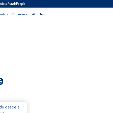
ede a FundsPeople
ondos
Calendario
Alterforum
ede desde el
ece