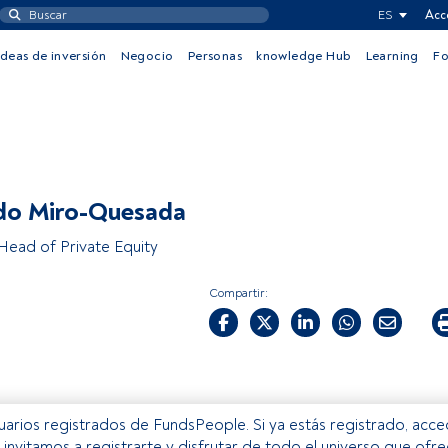
ES
Acc
Ideas de inversión
Negocio
Personas
knowledge Hub
Learning
F
do Miro-Quesada
 Head of Private Equity
Compartir:
usuarios registrados de FundsPeople. Si ya estás registrado, acc
e invitamos a registrarte y disfrutar de todo el universo que ofr