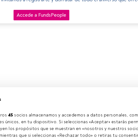
Accede a FundsPeople
s
ros 
45
 socios almacenamos y accedemos a datos personales, com
s únicos, en tu dispositivo. Si seleccionas «Aceptar» estarás perm
yen los propósitos que se muestran en «nosotros y nuestros socio
ientras que si seleccionas «Rechazar todo» o retiras tu consentim