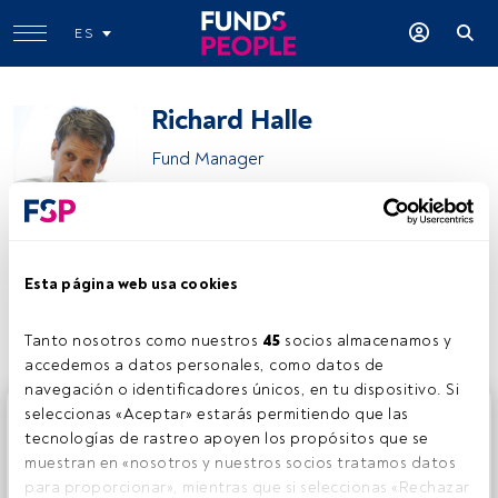
ES
Richard Halle
Fund Manager
M&G Investments
Esta página web usa cookies
Compartir:
Tanto nosotros como nuestros 
45
 socios almacenamos y 
accedemos a datos personales, como datos de 
navegación o identificadores únicos, en tu dispositivo. Si 
Este es un artículo exclusivo para los usuarios registrados
seleccionas «Aceptar» estarás permitiendo que las 
de FundsPeople. Si ya estás registrado, accede desde el
tecnologías de rastreo apoyen los propósitos que se 
botón Login. Si aún no tienes cuenta, te invitamos a
muestran en «nosotros y nuestros socios tratamos datos 
registrarte y disfrutar de todo el universo que ofrece
para proporcionar», mientras que si seleccionas «Rechazar 