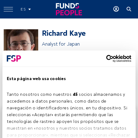
ES
Richard Kaye
Analyst for Japan
Comgest
Esta página web usa cookies
Compartir:
Tanto nosotros como nuestros 
45
 socios almacenamos y 
accedemos a datos personales, como datos de 
navegación o identificadores únicos, en tu dispositivo. Si 
Este es un artículo exclusivo para los usuarios registrados
seleccionas «Aceptar» estarás permitiendo que las 
de FundsPeople. Si ya estás registrado, accede desde el
tecnologías de rastreo apoyen los propósitos que se 
botón Login. Si aún no tienes cuenta, te invitamos a
muestran en «nosotros y nuestros socios tratamos datos 
registrarte y disfrutar de todo el universo que ofrece
para proporcionar», mientras que si seleccionas «Rechazar 