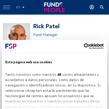
ES
Rick Patel
Fund Manager
Fidelity International
Esta página web usa cookies
Compartir:
Tanto nosotros como nuestros 
45
 socios almacenamos y 
accedemos a datos personales, como datos de 
navegación o identificadores únicos, en tu dispositivo. Si 
Este es un artículo exclusivo para los usuarios registrados
seleccionas «Aceptar» estarás permitiendo que las 
de FundsPeople. Si ya estás registrado, accede desde el
tecnologías de rastreo apoyen los propósitos que se 
botón Login. Si aún no tienes cuenta, te invitamos a
muestran en «nosotros y nuestros socios tratamos datos 
registrarte y disfrutar de todo el universo que ofrece
para proporcionar», mientras que si seleccionas «Rechazar 