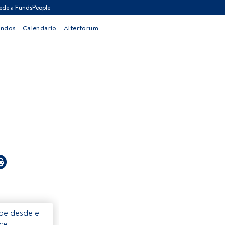
ede a FundsPeople
ondos
Calendario
Alterforum
ede desde el
ece