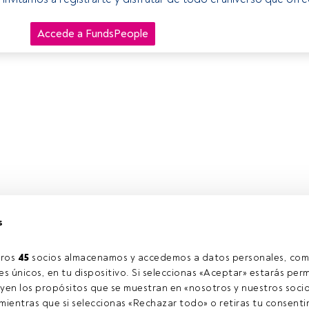
Accede a FundsPeople
s
ros 
45
 socios almacenamos y accedemos a datos personales, com
s únicos, en tu dispositivo. Si seleccionas «Aceptar» estarás perm
yen los propósitos que se muestran en «nosotros y nuestros socio
ientras que si seleccionas «Rechazar todo» o retiras tu consentim