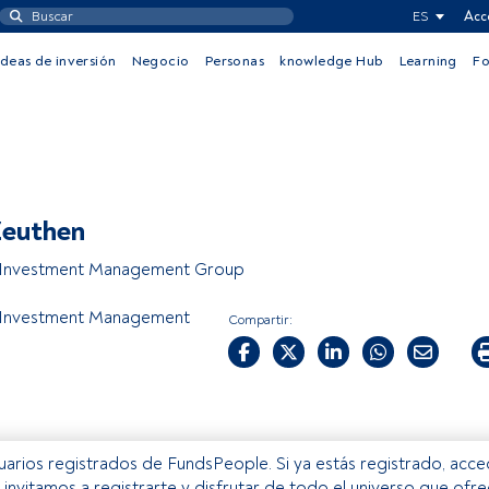
ES
Acc
Ideas de inversión
Negocio
Personas
knowledge Hub
Learning
F
Zeuthen
Investment Management Group
Investment Management
Compartir:
usuarios registrados de FundsPeople. Si ya estás registrado, acc
e invitamos a registrarte y disfrutar de todo el universo que ofr