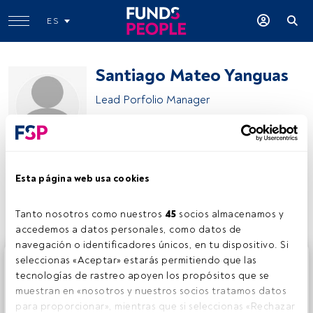
ES
Santiago Mateo Yanguas
Lead Porfolio Manager
CaixaBank AM
Esta página web usa cookies
Compartir:
Tanto nosotros como nuestros 
45
 socios almacenamos y 
accedemos a datos personales, como datos de 
navegación o identificadores únicos, en tu dispositivo. Si 
Este es un artículo exclusivo para los usuarios registrados
seleccionas «Aceptar» estarás permitiendo que las 
de FundsPeople. Si ya estás registrado, accede desde el
tecnologías de rastreo apoyen los propósitos que se 
botón Login. Si aún no tienes cuenta, te invitamos a
muestran en «nosotros y nuestros socios tratamos datos 
registrarte y disfrutar de todo el universo que ofrece
para proporcionar», mientras que si seleccionas «Rechazar 