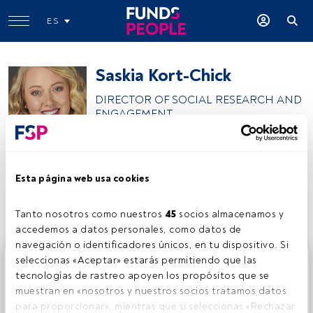
ES
Saskia Kort-Chick
DIRECTOR OF SOCIAL RESEARCH AND
ENGAGEMENT
AllianceBernstein
Esta página web usa cookies
Compartir:
Tanto nosotros como nuestros 
45
 socios almacenamos y 
accedemos a datos personales, como datos de 
navegación o identificadores únicos, en tu dispositivo. Si 
Este es un artículo exclusivo para los usuarios registrados
seleccionas «Aceptar» estarás permitiendo que las 
de FundsPeople. Si ya estás registrado, accede desde el
tecnologías de rastreo apoyen los propósitos que se 
botón Login. Si aún no tienes cuenta, te invitamos a
muestran en «nosotros y nuestros socios tratamos datos 
registrarte y disfrutar de todo el universo que ofrece
para proporcionar», mientras que si seleccionas «Rechazar 