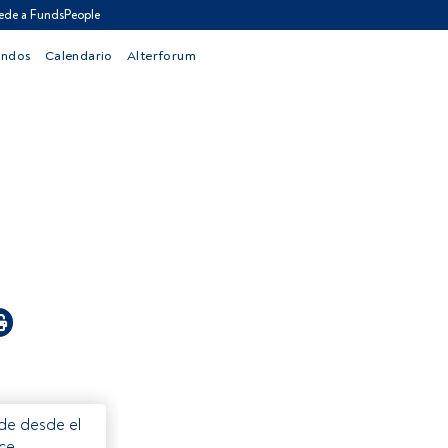
ede a FundsPeople
ondos
Calendario
Alterforum
ede desde el
ece