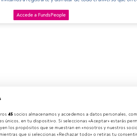
Accede a FundsPeople
s
ros 
45
 socios almacenamos y accedemos a datos personales, com
s únicos, en tu dispositivo. Si seleccionas «Aceptar» estarás perm
yen los propósitos que se muestran en «nosotros y nuestros socio
ientras que si seleccionas «Rechazar todo» o retiras tu consentim