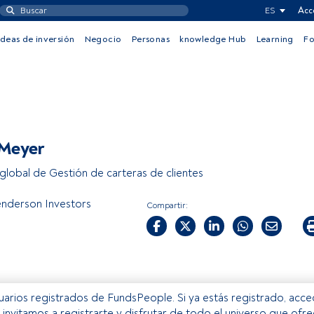
ES
Acc
Ideas de inversión
Negocio
Personas
knowledge Hub
Learning
F
 Meyer
 global de Gestión de carteras de clientes
nderson Investors
Compartir:
usuarios registrados de FundsPeople. Si ya estás registrado, acc
e invitamos a registrarte y disfrutar de todo el universo que ofr