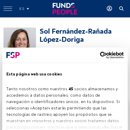
ES
Sol Fernández-Rañada
López-Doriga
Consejera independiente
Indexa Capital
Esta página web usa cookies
Compartir:
Tanto nosotros como nuestros 
45
 socios almacenamos y 
accedemos a datos personales, como datos de 
navegación o identificadores únicos, en tu dispositivo. Si 
Este es un artículo exclusivo para los usuarios registrados
seleccionas «Aceptar» estarás permitiendo que las 
de FundsPeople. Si ya estás registrado, accede desde el
tecnologías de rastreo apoyen los propósitos que se 
botón Login. Si aún no tienes cuenta, te invitamos a
muestran en «nosotros y nuestros socios tratamos datos 
registrarte y disfrutar de todo el universo que ofrece
para proporcionar», mientras que si seleccionas «Rechazar 