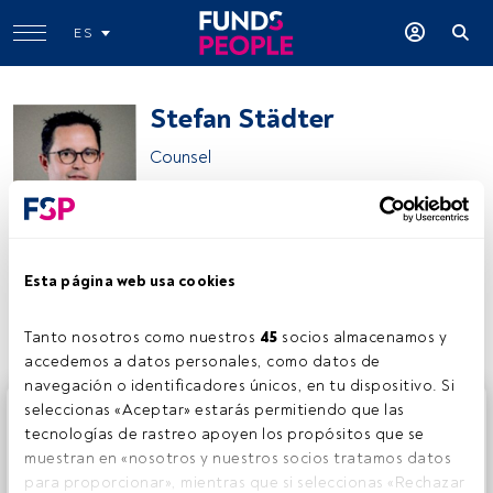
ES
Stefan Städter
Counsel
Arendt & Medernach
Esta página web usa cookies
Compartir:
Tanto nosotros como nuestros 
45
 socios almacenamos y 
accedemos a datos personales, como datos de 
navegación o identificadores únicos, en tu dispositivo. Si 
Este es un artículo exclusivo para los usuarios registrados
seleccionas «Aceptar» estarás permitiendo que las 
de FundsPeople. Si ya estás registrado, accede desde el
tecnologías de rastreo apoyen los propósitos que se 
botón Login. Si aún no tienes cuenta, te invitamos a
muestran en «nosotros y nuestros socios tratamos datos 
registrarte y disfrutar de todo el universo que ofrece
para proporcionar», mientras que si seleccionas «Rechazar 