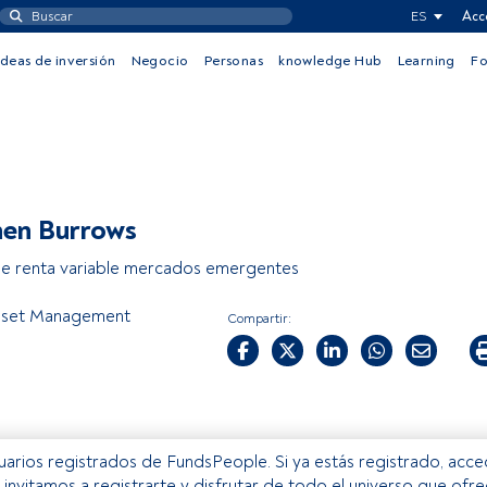
ES
Acc
Ideas de inversión
Negocio
Personas
knowledge Hub
Learning
F
en Burrows
e renta variable mercados emergentes
Asset Management
Compartir:
usuarios registrados de FundsPeople. Si ya estás registrado, acc
e invitamos a registrarte y disfrutar de todo el universo que ofr