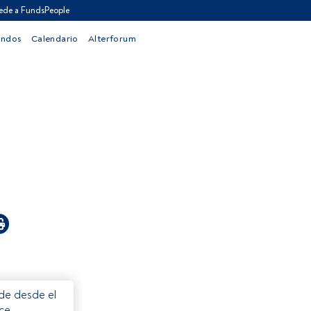
ede a FundsPeople
ondos
Calendario
Alterforum
ede desde el
ece