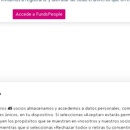
Accede a FundsPeople
s
ros 
45
 socios almacenamos y accedemos a datos personales, com
s únicos, en tu dispositivo. Si seleccionas «Aceptar» estarás perm
yen los propósitos que se muestran en «nosotros y nuestros socio
ientras que si seleccionas «Rechazar todo» o retiras tu consentim