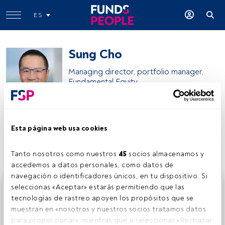
ES
Sung Cho
Managing director, portfolio manager,
Fundamental Equity
Goldman Sachs Asset Management
Esta página web usa cookies
Compartir:
Tanto nosotros como nuestros 
45
 socios almacenamos y 
accedemos a datos personales, como datos de 
navegación o identificadores únicos, en tu dispositivo. Si 
Este es un artículo exclusivo para los usuarios registrados
seleccionas «Aceptar» estarás permitiendo que las 
de FundsPeople. Si ya estás registrado, accede desde el
tecnologías de rastreo apoyen los propósitos que se 
botón Login. Si aún no tienes cuenta, te invitamos a
muestran en «nosotros y nuestros socios tratamos datos 
registrarte y disfrutar de todo el universo que ofrece
para proporcionar», mientras que si seleccionas «Rechazar 