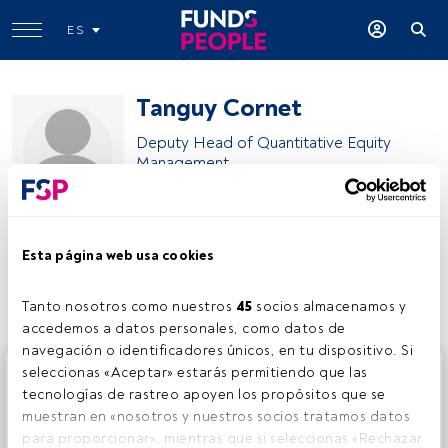
ES
Tanguy Cornet
Deputy Head of Quantitative Equity
Management
Candriam
Esta página web usa cookies
Compartir:
Tanto nosotros como nuestros 
45
 socios almacenamos y 
accedemos a datos personales, como datos de 
navegación o identificadores únicos, en tu dispositivo. Si 
Este es un artículo exclusivo para los usuarios registrados
seleccionas «Aceptar» estarás permitiendo que las 
de FundsPeople. Si ya estás registrado, accede desde el
tecnologías de rastreo apoyen los propósitos que se 
botón Login. Si aún no tienes cuenta, te invitamos a
muestran en «nosotros y nuestros socios tratamos datos 
registrarte y disfrutar de todo el universo que ofrece
para proporcionar», mientras que si seleccionas «Rechazar 