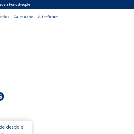
ede a FundsPeople
ondos
Calendario
Alterforum
ede desde el
ece