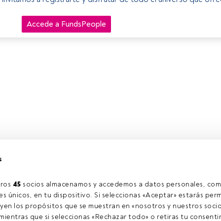
Accede a FundsPeople
s
ros 
45
 socios almacenamos y accedemos a datos personales, com
s únicos, en tu dispositivo. Si seleccionas «Aceptar» estarás perm
yen los propósitos que se muestran en «nosotros y nuestros socio
ientras que si seleccionas «Rechazar todo» o retiras tu consentim