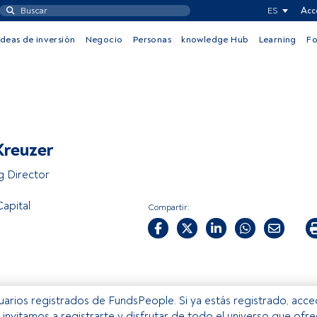
ES
Acc
Ideas de inversión
Negocio
Personas
knowledge Hub
Learning
F
Kreuzer
 Director
apital
Compartir:
usuarios registrados de FundsPeople. Si ya estás registrado, acc
e invitamos a registrarte y disfrutar de todo el universo que ofr