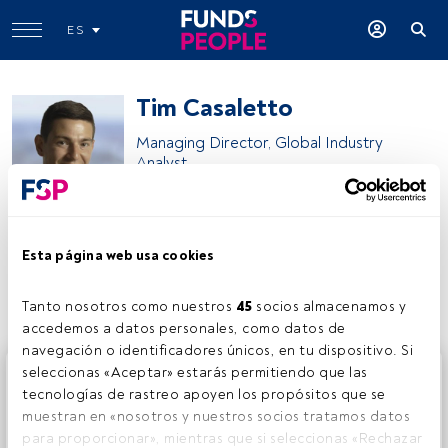
ES
Tim Casaletto
Managing Director, Global Industry
Analyst
Wellington Management
Esta página web usa cookies
Compartir:
Tanto nosotros como nuestros 
45
 socios almacenamos y 
accedemos a datos personales, como datos de 
navegación o identificadores únicos, en tu dispositivo. Si 
Este es un artículo exclusivo para los usuarios registrados
seleccionas «Aceptar» estarás permitiendo que las 
de FundsPeople. Si ya estás registrado, accede desde el
tecnologías de rastreo apoyen los propósitos que se 
botón Login. Si aún no tienes cuenta, te invitamos a
muestran en «nosotros y nuestros socios tratamos datos 
registrarte y disfrutar de todo el universo que ofrece
para proporcionar», mientras que si seleccionas «Rechazar 