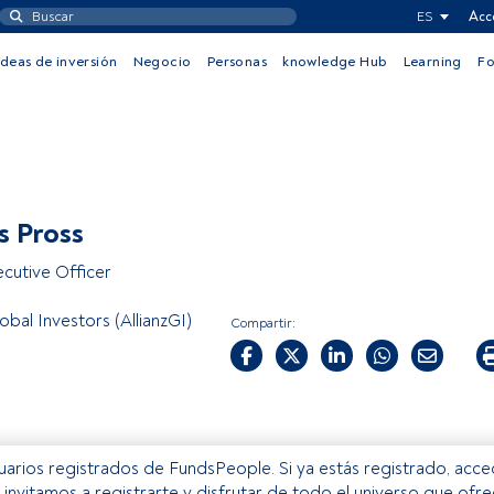
ES
Acc
Ideas de inversión
Negocio
Personas
knowledge Hub
Learning
F
s Pross
ecutive Officer
lobal Investors (AllianzGI)
Compartir:
usuarios registrados de FundsPeople. Si ya estás registrado, acc
e invitamos a registrarte y disfrutar de todo el universo que ofr