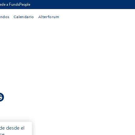
ede a FundsPeople
ondos
Calendario
Alterforum
ede desde el
ece