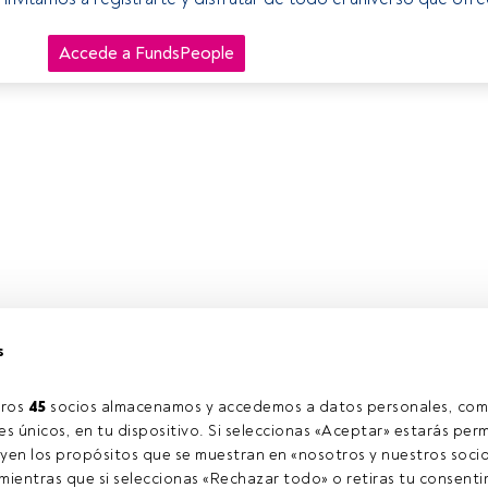
Accede a FundsPeople
s
ros 
45
 socios almacenamos y accedemos a datos personales, com
s únicos, en tu dispositivo. Si seleccionas «Aceptar» estarás perm
yen los propósitos que se muestran en «nosotros y nuestros socio
ientras que si seleccionas «Rechazar todo» o retiras tu consentim