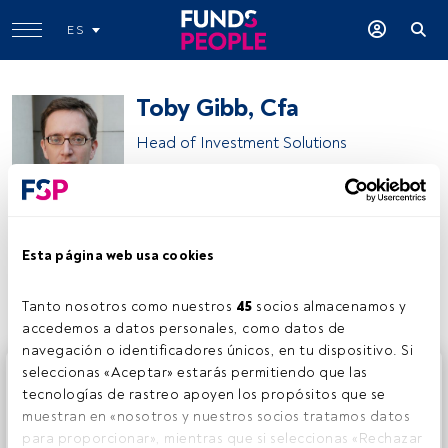
ES
Toby Gibb, Cfa
Head of Investment Solutions
Artemis Investment Management
Esta página web usa cookies
Compartir:
Tanto nosotros como nuestros 
45
 socios almacenamos y 
accedemos a datos personales, como datos de 
navegación o identificadores únicos, en tu dispositivo. Si 
Este es un artículo exclusivo para los usuarios registrados
seleccionas «Aceptar» estarás permitiendo que las 
de FundsPeople. Si ya estás registrado, accede desde el
tecnologías de rastreo apoyen los propósitos que se 
botón Login. Si aún no tienes cuenta, te invitamos a
muestran en «nosotros y nuestros socios tratamos datos 
registrarte y disfrutar de todo el universo que ofrece
para proporcionar», mientras que si seleccionas «Rechazar 