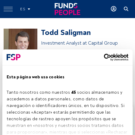
ES
Todd Saligman
Investment Analyst at Capital Group
Capital Group
Esta página web usa cookies
Compartir:
Tanto nosotros como nuestros 
45
 socios almacenamos y 
accedemos a datos personales, como datos de 
navegación o identificadores únicos, en tu dispositivo. Si 
Este es un artículo exclusivo para los usuarios registrados
seleccionas «Aceptar» estarás permitiendo que las 
de FundsPeople. Si ya estás registrado, accede desde el
tecnologías de rastreo apoyen los propósitos que se 
botón Login. Si aún no tienes cuenta, te invitamos a
muestran en «nosotros y nuestros socios tratamos datos 
registrarte y disfrutar de todo el universo que ofrece
para proporcionar», mientras que si seleccionas «Rechazar 