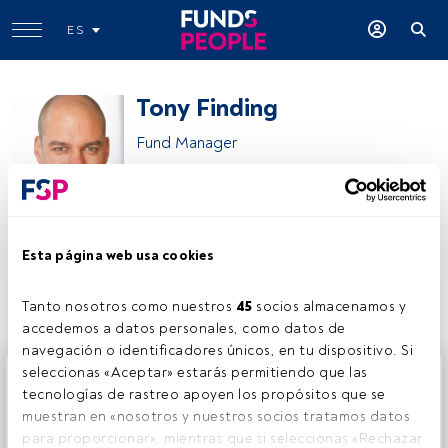
ES
Tony Finding
Fund Manager
M&G Investments
Esta página web usa cookies
Compartir:
Tanto nosotros como nuestros 
45
 socios almacenamos y 
accedemos a datos personales, como datos de 
navegación o identificadores únicos, en tu dispositivo. Si 
Este es un artículo exclusivo para los usuarios registrados
seleccionas «Aceptar» estarás permitiendo que las 
de FundsPeople. Si ya estás registrado, accede desde el
tecnologías de rastreo apoyen los propósitos que se 
botón Login. Si aún no tienes cuenta, te invitamos a
muestran en «nosotros y nuestros socios tratamos datos 
registrarte y disfrutar de todo el universo que ofrece
para proporcionar», mientras que si seleccionas «Rechazar 