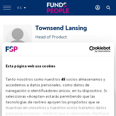
ES
Townsend Lansing
Head of Product
ETF Securities
Esta página web usa cookies
Compartir:
Tanto nosotros como nuestros 
45
 socios almacenamos y 
accedemos a datos personales, como datos de 
navegación o identificadores únicos, en tu dispositivo. Si 
Este es un artículo exclusivo para los usuarios registrados
seleccionas «Aceptar» estarás permitiendo que las 
de FundsPeople. Si ya estás registrado, accede desde el
tecnologías de rastreo apoyen los propósitos que se 
botón Login. Si aún no tienes cuenta, te invitamos a
muestran en «nosotros y nuestros socios tratamos datos 
registrarte y disfrutar de todo el universo que ofrece
para proporcionar», mientras que si seleccionas «Rechazar 