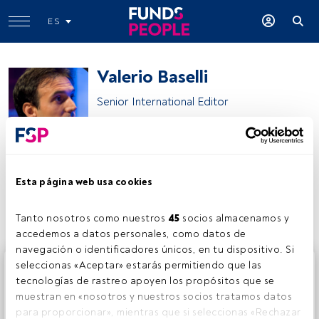
ES
Valerio Baselli
Senior International Editor
Morningstar
Esta página web usa cookies
Compartir:
Tanto nosotros como nuestros 
45
 socios almacenamos y 
accedemos a datos personales, como datos de 
navegación o identificadores únicos, en tu dispositivo. Si 
Este es un artículo exclusivo para los usuarios registrados
seleccionas «Aceptar» estarás permitiendo que las 
de FundsPeople. Si ya estás registrado, accede desde el
tecnologías de rastreo apoyen los propósitos que se 
botón Login. Si aún no tienes cuenta, te invitamos a
muestran en «nosotros y nuestros socios tratamos datos 
registrarte y disfrutar de todo el universo que ofrece
para proporcionar», mientras que si seleccionas «Rechazar 