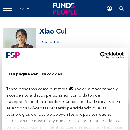
ES
Xiao Cui
Economist
Pictet Wealth Management
Esta página web usa cookies
Compartir:
Tanto nosotros como nuestros 
45
 socios almacenamos y 
accedemos a datos personales, como datos de 
navegación o identificadores únicos, en tu dispositivo. Si 
Este es un artículo exclusivo para los usuarios registrados
seleccionas «Aceptar» estarás permitiendo que las 
de FundsPeople. Si ya estás registrado, accede desde el
tecnologías de rastreo apoyen los propósitos que se 
botón Login. Si aún no tienes cuenta, te invitamos a
muestran en «nosotros y nuestros socios tratamos datos 
registrarte y disfrutar de todo el universo que ofrece
para proporcionar», mientras que si seleccionas «Rechazar 