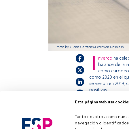
Photo by Glenn Carstens-Peters on Unsplash
I
nverco
ha celeb
balance de la i
como europeo y
como 2020 en el que
se vieron en 2019, 
positivas.
Esta página web usa cookie
Este es un artícul
estás registrado, 
Tanto nosotros como nuest
invitamos a regist
navegación o identificadore
Tiempo lectura:
2 min.