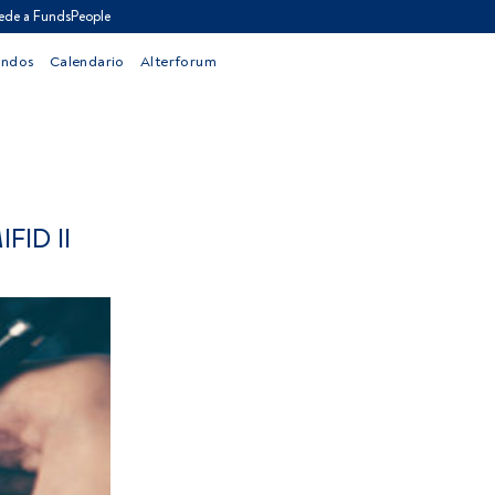
ede a FundsPeople
ondos
Calendario
Alterforum
FID II