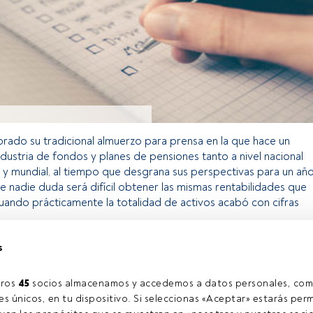
rado su tradicional almuerzo para prensa en la que hace un
ndustria de fondos y planes de pensiones tanto a nivel nacional
 mundial, al tiempo que desgrana sus perspectivas para un añ
 nadie duda será difícil obtener las mismas rentabilidades que
cuando prácticamente la totalidad de activos acabó con cifras
s
o exclusivo para los usuarios registrados de FundsPeople. Si ya
accede desde el botón Login. Si aún no tienes cuenta, te
ros 
45
 socios almacenamos y accedemos a datos personales, com
rarte y disfrutar de todo el universo que ofrece FundsPeople.
s únicos, en tu dispositivo. Si seleccionas «Aceptar» estarás perm