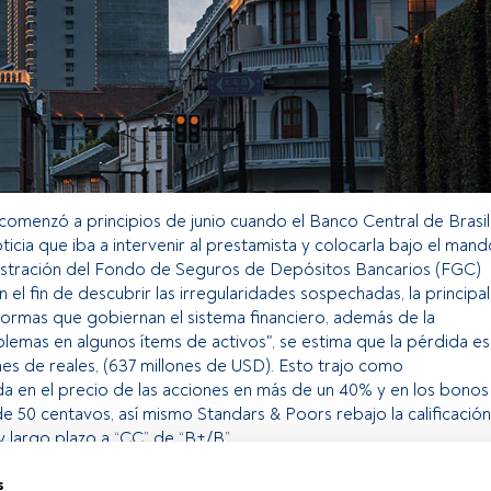
 comenzó a principios de junio cuando el Banco Central de Brasil
oticia que iba a intervenir al prestamista y colocarla bajo el man
istración del Fondo de Seguros de Depósitos Bancarios (FGC)
 el fin de descubrir las irregularidades sospechadas, la principal
s normas que gobiernan el sistema financiero, además de la
blemas en algunos ítems de activos", se estima que la pérdida es
nes de reales, (637 millones de USD). Esto trajo como
da en el precio de las acciones en más de un 40% y en los bonos
de 50 centavos, así mismo Standars & Poors rebajo la calificación
y largo plazo a “CC” de “B+/B”.
s