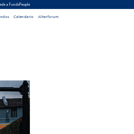
ede a FundsPeople
ondos
Calendario
Alterforum