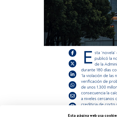
E
sta “novela”
publicó la n
de la Admin
durante 180 días con
“la violación de la
verificación de pro
de unos 1,300 millo
consecuencia la caí
a niveles cercanos 
crediticia de corto 
Tiempo lectura:
3 min.
Esta página web usa cookie