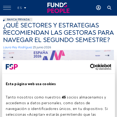
ES
BANCA PRIVADA
¿QUÉ SECTORES Y ESTRATEGIAS
RECOMIENDAN LAS GESTORAS PARA
NAVEGAR EL SEGUNDO SEMESTRE?
Laura Rey Rodríguez
25 junio 2026
Esta página web usa cookies
De izquierda a derecha: Ana Rosa Castro, Almudena Mendaza y Sofía
Alonso-Alfaro. Foto: FundsPeople.
Tanto nosotros como nuestros 
45
 socios almacenamos y 
accedemos a datos personales, como datos de 
navegación o identificadores únicos, en tu dispositivo. Si 
seleccionas «Aceptar» estarás permitiendo que las 
Tiempo lectura:
4 min.