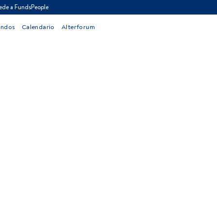
ede a FundsPeople
ondos
Calendario
Alterforum