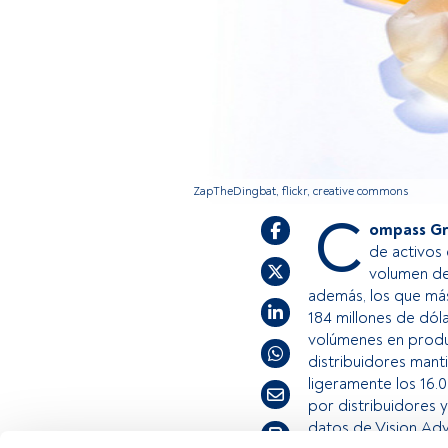
ZapTheDingbat, flickr, creative commons
C
ompass G
de activos 
volumen de 
además, los que más
184 millones de dól
volúmenes en produc
distribuidores mant
ligeramente los 16.0
por distribuidores 
datos de Vision Adv