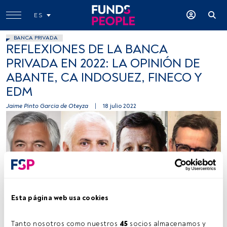
ES
BANCA PRIVADA
REFLEXIONES DE LA BANCA
PRIVADA EN 2022: LA OPINIÓN DE
ABANTE, CA INDOSUEZ, FINECO Y
EDM
Jaime Pinto Garcia de Oteyza
|
18 julio 2022
Santiago Satrústegui (Abante), Antonio Losada (CA Indosuez WM),
Enrique Saez (Fineco) y Carlos Llamas (EDM). Fuente: Cedida por las
entidades
Esta página web usa cookies
Tanto nosotros como nuestros 
45
 socios almacenamos y 