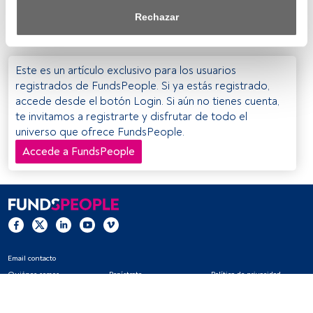
dividendo. Es más, esta estrategia podría ser
saber más, consulta nuestra política de privacidad.
Rechazar
contraproducente
.
Tanto nosotros como nuestros asociados tratamos los 
datos para proporcionar:
Este es un artículo exclusivo para los usuarios
Utilizar datos de localización geográfica precisa. Analizar 
registrados de FundsPeople. Si ya estás registrado,
activamente las características del dispositivo para su 
accede desde el botón Login. Si aún no tienes cuenta,
identificación. Almacenar la información en un dispositivo 
te invitamos a registrarte y disfrutar de todo el
y/o acceder a ella. 
universo que ofrece FundsPeople.
Accede a FundsPeople
Lista de asociados (proveedores)
Email contacto
Quiénes somos
Regístrate
Política de privacidad
Cookies
Configuración de cookies
Aviso legal