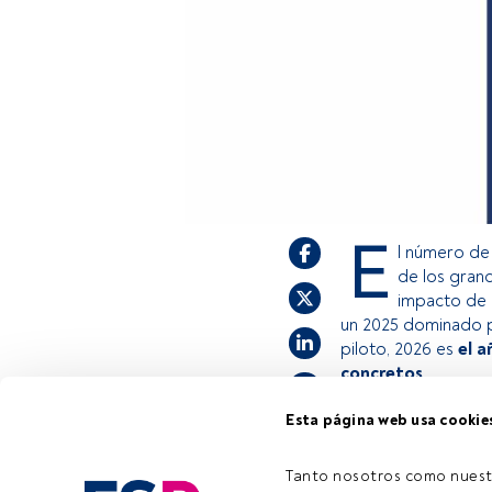
E
l número de 
de los grand
impacto de la
un 2025 dominado po
piloto, 2026 es
el a
concretos
.
Esta página web usa cookie
Este es un artícul
estás registrado, 
Tanto nosotros como nuest