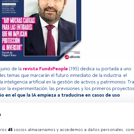
junio de la
revista FundsPeople
(195) dedica su portada a uno
es temas que marcarán el futuro inmediato de la industria: el
 inteligencia artificial en la gestión de activos y patrimonios. Tr
r la experimentación, las previsiones y los primeros proyecto
ño en el que la IA empieza a traducirse en casos de uso
s
o exclusivo para los usuarios registrados de FundsPeople. Si ya
accede desde el botón Login. Si aún no tienes cuenta, te
ros 
45
 socios almacenamos y accedemos a datos personales, com