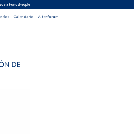
ede a FundsPeople
ondos
Calendario
Alterforum
IÓN DE