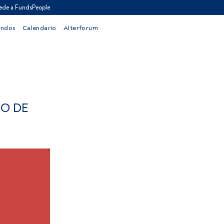
ede a FundsPeople
ondos
Calendario
Alterforum
RO DE