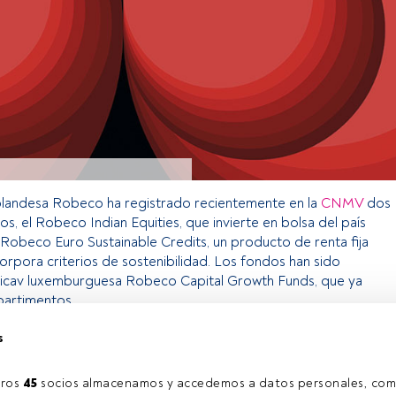
olandesa Robeco ha registrado recientemente en la
CNMV
dos
s, el Robeco Indian Equities, que invierte en bolsa del país
el Robeco Euro Sustainable Credits, un producto de renta fija
orpora criterios de sostenibilidad. Los fondos han sido
sicav luxemburguesa Robeco Capital Growth Funds, que ya
artimentos.
s
o exclusivo para los usuarios registrados de FundsPeople. Si ya
accede desde el botón Login. Si aún no tienes cuenta, te
ros 
45
 socios almacenamos y accedemos a datos personales, com