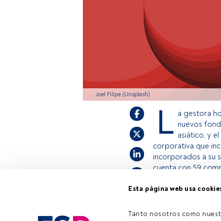
Joel Filipe (Unsplash)
L
a gestora h
nuevos fondo
asiático, y 
corporativa que inc
incorporados a su 
cuenta con 59 comp
Esta página web usa cookie
Este es un artícul
estás registrado, 
Tanto nosotros como nuest