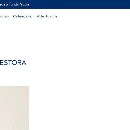
ede a FundsPeople
ondos
Calendario
Alterforum
GESTORA