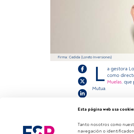
Firma: Cedida (Loreto Inversiones)
L
a gestora Lo
como directo
Muelas
, que
Mutua.
Esta página web usa cookie
Este es un artícul
estás registrado, 
invitamos a regist
Tanto nosotros como nuest
navegación o identificadore