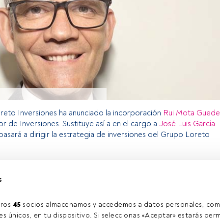
reto Inversiones ha anunciado la incorporación
Rui Mota Guede
r de Inversiones. Sustituye así a en el cargo a
José Luis García
 pasará a dirigir la estrategia de inversiones del Grupo Loreto
s
o exclusivo para los usuarios registrados de FundsPeople. Si ya
accede desde el botón Login. Si aún no tienes cuenta, te
rarte y disfrutar de todo el universo que ofrece FundsPeople.
ros 
45
 socios almacenamos y accedemos a datos personales, com
Accede a FundsPeople
s únicos, en tu dispositivo. Si seleccionas «Aceptar» estarás perm