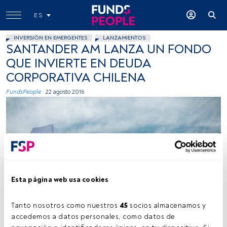
ES
INVERSIÓN EN EMERGENTES
LANZAMIENTOS
SANTANDER AM LANZA UN FONDO
QUE INVIERTE EN DEUDA
CORPORATIVA CHILENA
FundsPeople .
22 agosto 2016
Esta página web usa cookies
P4nc0np4n, Flickr, Creative Commons
Tanto nosotros como nuestros 
45
 socios almacenamos y 
accedemos a datos personales, como datos de 
Tiempo lectura:
1 min.