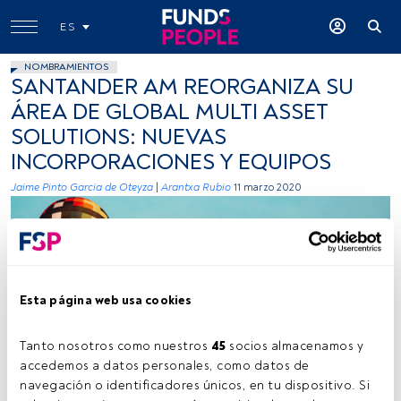
ES
NOMBRAMIENTOS
SANTANDER AM REORGANIZA SU
ÁREA DE GLOBAL MULTI ASSET
SOLUTIONS: NUEVAS
INCORPORACIONES Y EQUIPOS
Jaime Pinto Garcia de Oteyza
|
Arantxa Rubio
11 marzo 2020
Esta página web usa cookies
Tanto nosotros como nuestros 
45
 socios almacenamos y 
Photo by Aaron Burden on Unsplash
accedemos a datos personales, como datos de 
navegación o identificadores únicos, en tu dispositivo. Si 