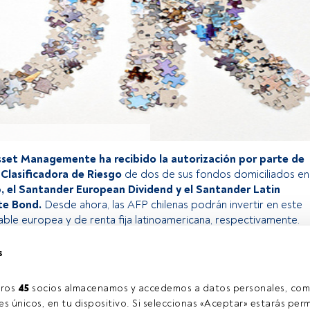
set Managemente ha recibido la autorización por parte de
 Clasificadora de Riesgo
de dos de sus fondos domiciliados en
o
, el Santander European Dividend y el Santander Latin
te Bond.
Desde ahora, las AFP chilenas podrán invertir en este
able europea y de renta fija latinoamericana, respectivamente.
s
o exclusivo para los usuarios registrados de FundsPeople. Si ya
accede desde el botón Login. Si aún no tienes cuenta, te
ros 
45
 socios almacenamos y accedemos a datos personales, com
rarte y disfrutar de todo el universo que ofrece FundsPeople.
s únicos, en tu dispositivo. Si seleccionas «Aceptar» estarás perm