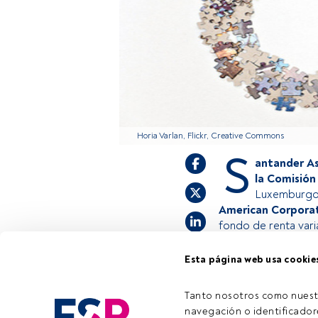
Horia Varlan, Flickr, Creative Commons
S
antander As
la Comisión
Luxemburg
American Corpora
fondo de renta vari
Esta página web usa cookie
Este es un artícul
estás registrado, 
Tanto nosotros como nuest
invitamos a regist
navegación o identificadore