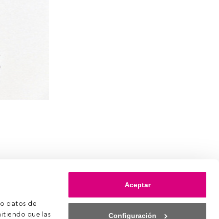
Aceptar
o datos de 
itiendo que las 
Configuración