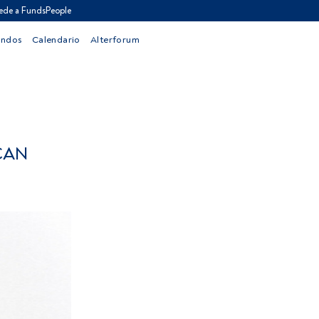
ede a FundsPeople
ondos
Calendario
Alterforum
CAN