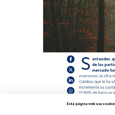
S
antander, q
de los partí
mercado has
inversores, la cifra
Cambio que le ha si
incrementa su cuota
12,90% de hace un a
Esta página web usa cookie
Este es un artícul