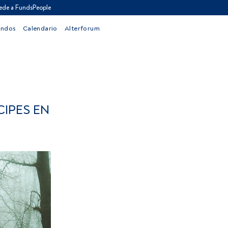
ede a FundsPeople
ondos
Calendario
Alterforum
CIPES EN