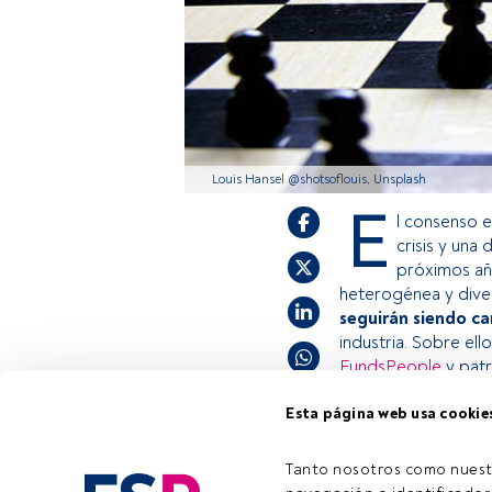
Louis Hansel @shotsoflouis, Unsplash
E
l consenso e
crisis y una
próximos año
heterogénea y diver
seguirán siendo c
industria. Sobre el
FundsPeople
y pat
Esta página web usa cookie
Este es un artícul
estás registrado, 
Tanto nosotros como nuest
Tiempo lectura:
5 min.