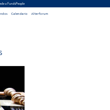
ede a FundsPeople
ondos
Calendario
Alterforum
S