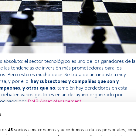
s absoluto: el sector tecnológico es uno de los ganadores de la
 de las tendencias de inversión más prometedoras para los
s. Pero esto es mucho decir. Se trata de una industria muy
sa, y por ello,
hay subsectores y compañías que son y
ampeones, y otros que no
; también hay perdedores en esta
lo debaten varios gestores en un desayuno organizado por
rocinado por
DNB Asset Management
.
s
o exclusivo para los usuarios registrados de FundsPeople. Si ya
accede desde el botón Login. Si aún no tienes cuenta, te
ros 
45
 socios almacenamos y accedemos a datos personales, com