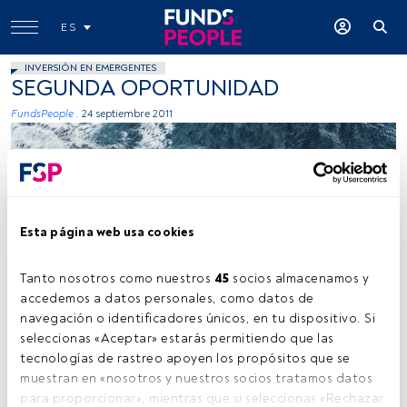
ES
INVERSIÓN EN EMERGENTES
SEGUNDA OPORTUNIDAD
FundsPeople .
24 septiembre 2011
Esta página web usa cookies
Kamil Molendys, Unsplash
Tanto nosotros como nuestros 
45
 socios almacenamos y 
accedemos a datos personales, como datos de 
navegación o identificadores únicos, en tu dispositivo. Si 
seleccionas «Aceptar» estarás permitiendo que las 
Tiempo lectura:
5 min.
tecnologías de rastreo apoyen los propósitos que se 
O
muestran en «nosotros y nuestros socios tratamos datos 
portunidades
para proporcionar», mientras que si seleccionas «Rechazar 