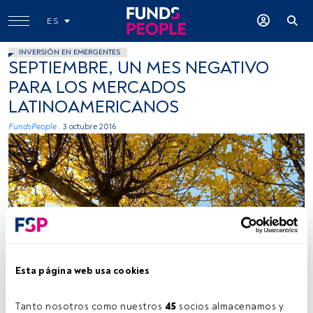
ES
INVERSIÓN EN EMERGENTES
SEPTIEMBRE, UN MES NEGATIVO
PARA LOS MERCADOS
LATINOAMERICANOS
FundsPeople .
3 octubre 2016
Ricardo Ricote Rodríguez, Flickr Creative Commons
Esta página web usa cookies
Tanto nosotros como nuestros 
45
 socios almacenamos y 
Tiempo lectura:
1 min.