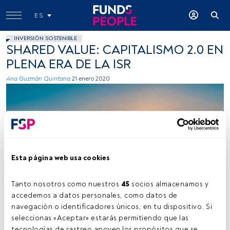
ES
INVERSIÓN SOSTENIBLE
SHARED VALUE: CAPITALISMO 2.0 EN
PLENA ERA DE LA ISR
Ana Guzmán Quintana
21 enero 2020
Esta página web usa cookies
Federico Respini (Unplash)
Tanto nosotros como nuestros 
45
 socios almacenamos y 
accedemos a datos personales, como datos de 
navegación o identificadores únicos, en tu dispositivo. Si 
Tiempo lectura:
2 min.
seleccionas «Aceptar» estarás permitiendo que las 
tecnologías de rastreo apoyen los propósitos que se 