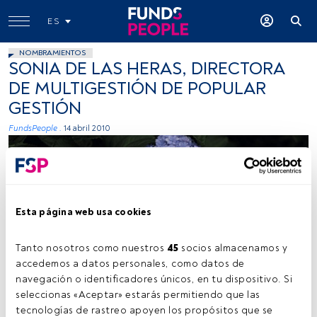
ES
NOMBRAMIENTOS
SONIA DE LAS HERAS, DIRECTORA
DE MULTIGESTIÓN DE POPULAR
GESTIÓN
FundsPeople .
14 abril 2010
Esta página web usa cookies
Tanto nosotros como nuestros 
45
 socios almacenamos y 
accedemos a datos personales, como datos de 
navegación o identificadores únicos, en tu dispositivo. Si 
seleccionas «Aceptar» estarás permitiendo que las 
tecnologías de rastreo apoyen los propósitos que se 
Tiempo lectura:
27 s.