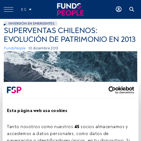
ES
INVERSIÓN EN EMERGENTES
SUPERVENTAS CHILENOS:
EVOLUCIÓN DE PATRIMONIO EN 2013
FundsPeople .
10 diciembre 2013
Kamil Molendys, Unsplash
Esta página web usa cookies
Tanto nosotros como nuestros 
45
 socios almacenamos y 
Tiempo lectura:
3 min.
accedemos a datos personales, como datos de 
navegación o identificadores únicos, en tu dispositivo. Si 