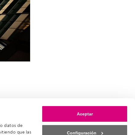
Aceptar
o datos de 
itiendo que las 
Configuración