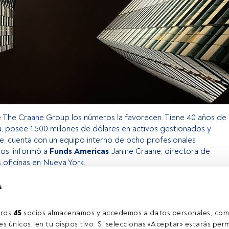
e The Craane Group los números la favorecen. Tiene 40 años de
a, posee 1.500 millones de dólares en activos gestionados y
e, cuenta con un equipo interno de ocho profesionales
dos, informó a
Funds Americas
Janine Craane, directora de
s oficinas en Nueva York.
s
o exclusivo para los usuarios registrados de FundsPeople. Si ya
accede desde el botón Login. Si aún no tienes cuenta, te
ros 
45
 socios almacenamos y accedemos a datos personales, com
rarte y disfrutar de todo el universo que ofrece FundsPeople.
s únicos, en tu dispositivo. Si seleccionas «Aceptar» estarás perm