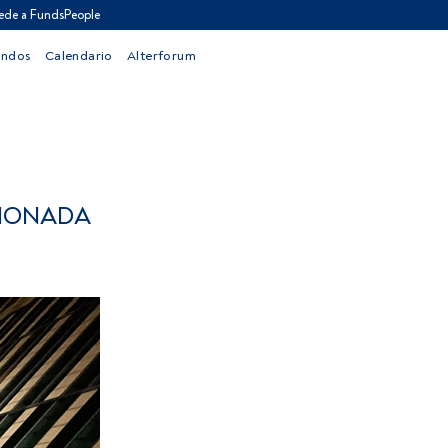
ede a FundsPeople
ondos
Calendario
Alterforum
TIONADA