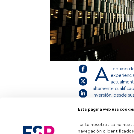
A
l equipo d
experienci
actualment
altamente cualifica
inversión, desde su
Esta página web usa cookie
Este es un artícul
estás registrado, 
Tanto nosotros como nuest
invitamos a regist
navegación o identificadore