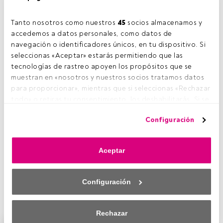
¿C
uál es su proceso de inversión?
Tanto nosotros como nuestros 
45
 socios almacenamos y 
Se estructura en generación de ideas,
accedemos a datos personales, como datos de 
investigación, debate, e implementación.
navegación o identificadores únicos, en tu dispositivo. Si 
Hacemos vistas temáticas y por sectores. Nuestros
seleccionas «Aceptar» estarás permitiendo que las 
analistas trabajan juntos para identificar temas globales
tecnologías de rastreo apoyen los propósitos que se 
que son estructurales o cíclicos. Este pensamiento global
muestran en «nosotros y nuestros socios tratamos datos 
puede estimular a nuestros analistas y gestores de fondos
para proporcionar», mientras que si seleccionas «Rechazar 
a considerar las acciones desde una perspectiva diferente
todo» o retiras tu consentimiento, los deshabilitarás. Si se 
y también ayuda a identificar anomalías y por lo tanto las
deshabilitan los rastreadores, parte del contenido y los 
oportunidades en todas las regiones
Configuración
anuncios que ves podrían dejar de ser relevantes para ti. 
También hacemos vistas macroeconómicas. Éstas se
Puedes volver a acceder a este menú para cambiar tus 
articulan principalmente por nuestro equipo de renta fija,
opciones o retirar el consentimiento en cualquier 
con aportaciones de los diferentes escritorios a través de
Aceptar
momento haciendo clic en el enlace «Preferencias de 
las clases de activos (acciones, materias primas, crédito,
privacidad» que aparece en la parte inferior de la página 
etc.). Uno de los factores clave de nuestro éxito ha sido el
web (o en el icono flotante que hay en la parte del fondo a 
de tener una visión clara de las tendencias
Configuración
la izquierda de la página web). Tus opciones tendrán 
macroeconómicas y su impacto en los mercados.
efecto dentro de nuestro ámbito de consentimiento. Para 
saber más, consulta nuestra política de privacidad.
Rechazar