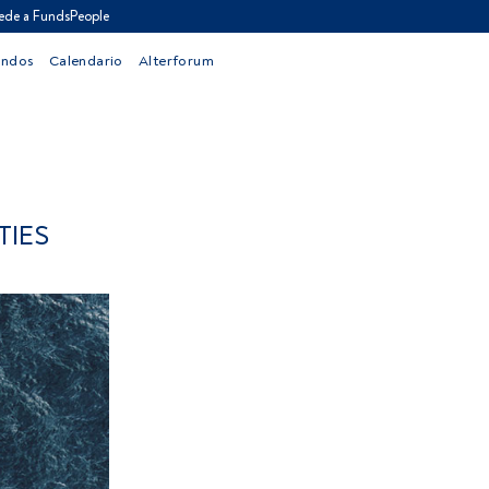
ede a FundsPeople
ondos
Calendario
Alterforum
TIES