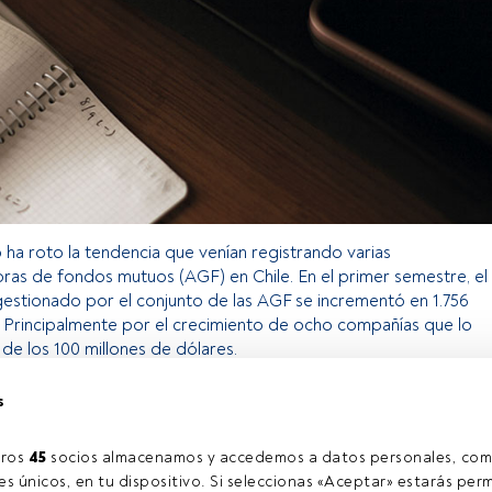
io ha roto la tendencia que venían registrando varias
ras de fondos mutuos (AGF) en Chile. En el primer semestre, el
estionado por el conjunto de las AGF se incrementó en 1.756
. Principalmente por el crecimiento de ocho compañías que lo
de los 100 millones de dólares.
s
o exclusivo para los usuarios registrados de FundsPeople. Si ya
accede desde el botón Login. Si aún no tienes cuenta, te
ros 
45
 socios almacenamos y accedemos a datos personales, com
rarte y disfrutar de todo el universo que ofrece FundsPeople.
s únicos, en tu dispositivo. Si seleccionas «Aceptar» estarás perm