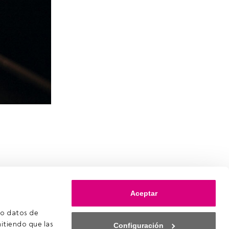
Aceptar
o datos de 
itiendo que las 
Configuración