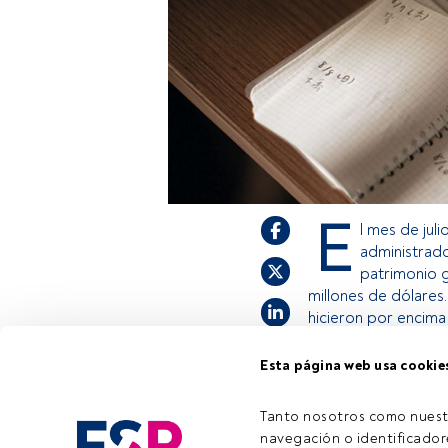
E
l mes de jul
administrado
patrimonio g
millones de dólares
hicieron por encima 
Esta página web usa cookie
Este es un artícul
estás registrado, 
Tanto nosotros como nuest
invitamos a regist
navegación o identificadore