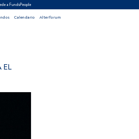
ede a FundsPeople
ondos
Calendario
Alterforum
 EL