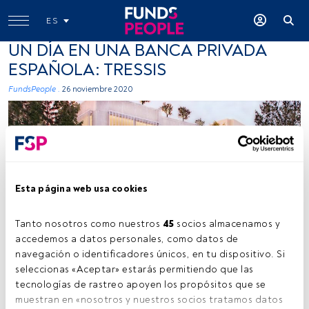
ES
UN DÍA EN UNA BANCA PRIVADA
ESPAÑOLA: TRESSIS
FundsPeople .
26 noviembre 2020
Esta página web usa cookies
Tanto nosotros como nuestros 
45
 socios almacenamos y 
accedemos a datos personales, como datos de 
navegación o identificadores únicos, en tu dispositivo. Si 
Tiempo lectura:
9 s.
seleccionas «Aceptar» estarás permitiendo que las 
tecnologías de rastreo apoyen los propósitos que se 
n Insights Banca Privada te enseñamos cómo es
muestran en «nosotros y nuestros socios tratamos datos 