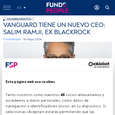
ES
NOMBRAMIENTOS
VANGUARD TIENE UN NUEVO CEO:
SALIM RAMJI, EX BLACKROCK
FundsPeople .
16 mayo 2024
Esta página web usa cookies
Salim Ramji, foto cedida (Vanguard)
Tanto nosotros como nuestros 
45
 socios almacenamos y 
accedemos a datos personales, como datos de 
navegación o identificadores únicos, en tu dispositivo. Si 
Tiempo lectura:
2 min.
seleccionas «Aceptar» estarás permitiendo que las 