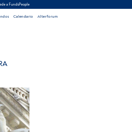
ede a FundsPeople
ondos
Calendario
Alterforum
RA