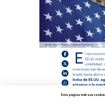
Brian Glanz, Flickr, Creative Commons
E
l nerviosism
EE.UU unido
volatilidad
inversores han llev
tirado hasta ahora 
bolsa de EE.UU. ag
estamos a la puer
Esta página web usa cookie
Este es un artícul