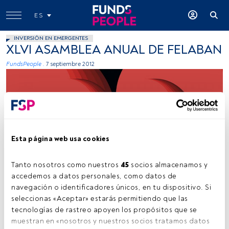
ES
INVERSIÓN EN EMERGENTES
XLVI ASAMBLEA ANUAL DE FELABAN
FundsPeople .
7 septiembre 2012
Esta página web usa cookies
Joel Filipe (Unsplash)
Tanto nosotros como nuestros 
45
 socios almacenamos y 
accedemos a datos personales, como datos de 
navegación o identificadores únicos, en tu dispositivo. Si 
Tiempo lectura:
9 s.
seleccionas «Aceptar» estarás permitiendo que las 
tecnologías de rastreo apoyen los propósitos que se 
A
ellos se sumará la presencia de representantes
muestran en «nosotros y nuestros socios tratamos datos 